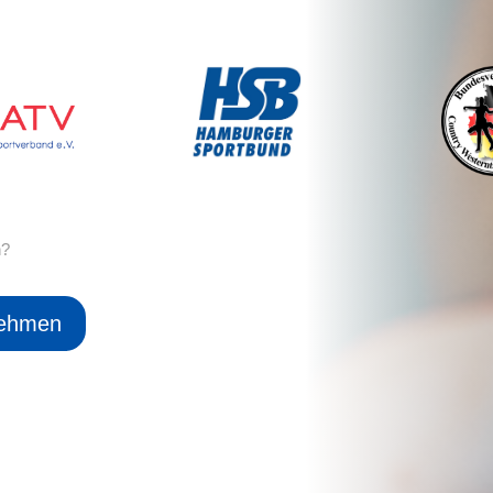
n?
nehmen