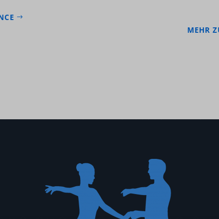
NCE
MEHR Z